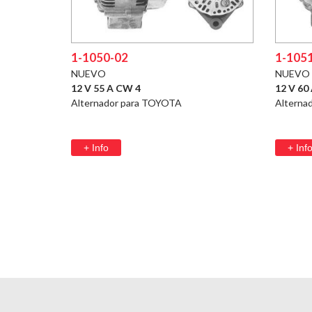
1-1050-02
1-105
NUEVO
NUEVO
12 V 55 A CW 4
12 V 60
Alternador para TOYOTA
Alterna
+ Info
+ Inf