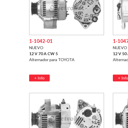
1-1042-01
1-104
NUEVO
NUEVO
12 V 70 A CW 5
12 V 50
Alternador para TOYOTA
Alterna
+ Info
+ Inf