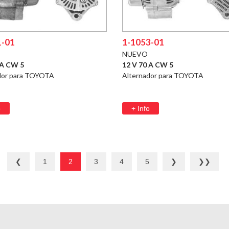
1-01
1-1053-01
NUEVO
 A CW 5
12 V 70 A CW 5
dor para TOYOTA
Alternador para TOYOTA
o
+ Info
❮
1
2
3
4
5
❯
❯❯