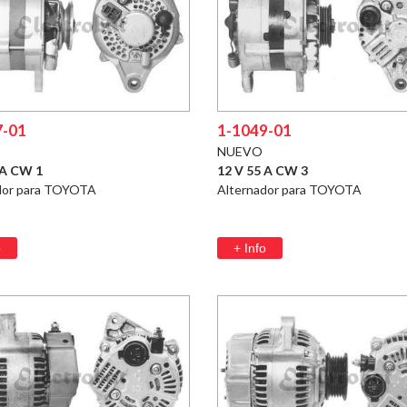
7-01
1-1049-01
NUEVO
 A CW 1
12 V 55 A CW 3
dor para TOYOTA
Alternador para TOYOTA
o
+ Info