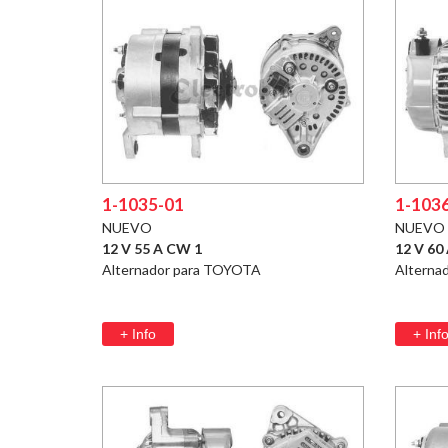
1-1035-01
1-103
NUEVO
NUEVO
12 V 55 A CW 1
12 V 60
Alternador para TOYOTA
Alterna
+ Info
+ Inf