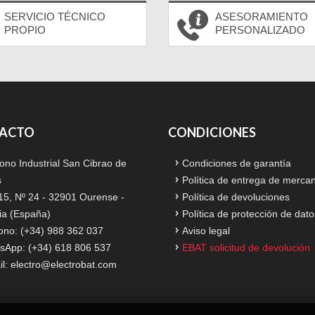
SERVICIO TÉCNICO
ASESORAMIENTO
PROPIO
PERSONALIZADO
ACTO
CONDICIONES
ono Industrial San Cibrao de
Condiciones de garantía
s
Política de entrega de merca
15, Nº 24 - 32901 Ourense -
Política de devoluciones
ia (España)
Política de protección de dato
ono: (+34) 988 362 037
Aviso legal
sApp: (+34) 618 806 537
EBAT solicitud de devolución
il:
electro@electrobat.com