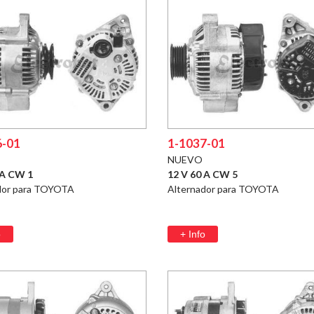
6-01
1-1037-01
NUEVO
 A CW 1
12 V 60 A CW 5
dor para TOYOTA
Alternador para TOYOTA
o
+ Info