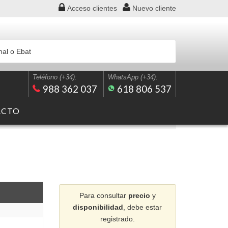
Acceso
clientes
Nuevo
cliente
Teléfono (+34):
WhatsApp (+34):
988 362 037
618 806 537
ACTO
Para consultar
precio
y
disponibilidad
, debe estar
registrado.