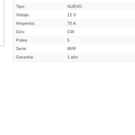
Tipo:
NUEVO
Voltaje:
12 V
Amperios:
70 A
Giro:
CW
Polea:
5
Serie:
IR/IF
Garantía:
1 año