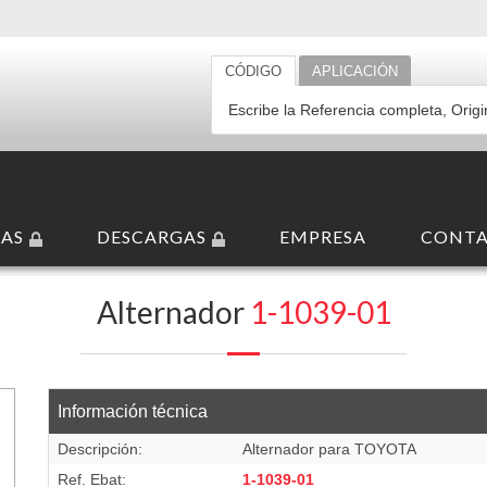
CÓDIGO
APLICACIÓN
AS
DESCARGAS
EMPRESA
CONT
/IF
/
12 V
/
70 A
/
CW
Alternador
1-1039-01
Información técnica
Descripción:
Alternador para TOYOTA
Ref. Ebat:
1-1039-01