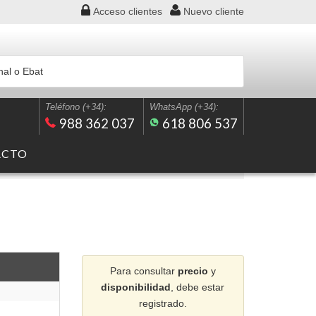
Acceso
clientes
Nuevo
cliente
Teléfono (+34):
WhatsApp (+34):
988 362 037
618 806 537
ACTO
Para consultar
precio
y
disponibilidad
, debe estar
registrado.