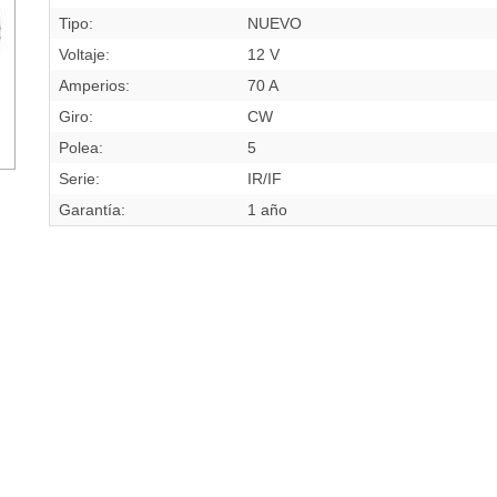
Tipo:
NUEVO
Voltaje:
12 V
Amperios:
70 A
Giro:
CW
Polea:
5
Serie:
IR/IF
Garantía:
1 año