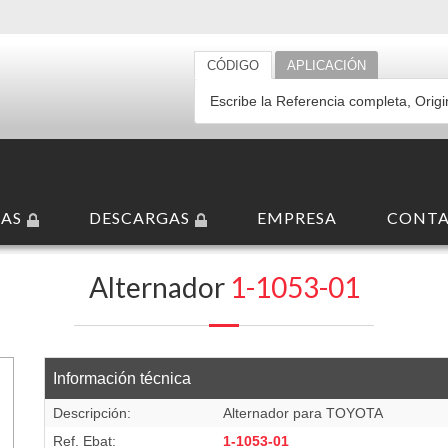
CÓDIGO
APLICACIÓN
AS
DESCARGAS
EMPRESA
CONT
/IF
/
12 V
/
70 A
/
CW
Alternador
1-1053-01
Información técnica
Descripción:
Alternador para TOYOTA
Ref. Ebat:
1-1053-01