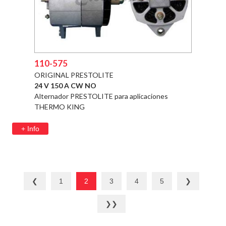
110-575
ORIGINAL PRESTOLITE
24 V 150 A CW NO
Alternador PRESTOLITE para aplicaciones
THERMO KING
+ Info
❮
1
2
3
4
5
❯
❯❯