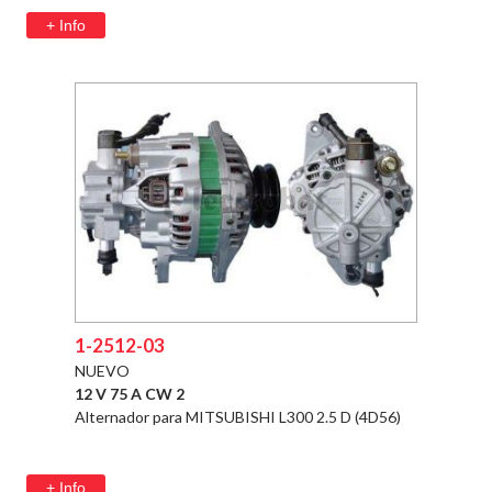
+ Info
1-2512-03
NUEVO
12 V 75 A CW 2
Alternador para MITSUBISHI L300 2.5 D (4D56)
+ Info