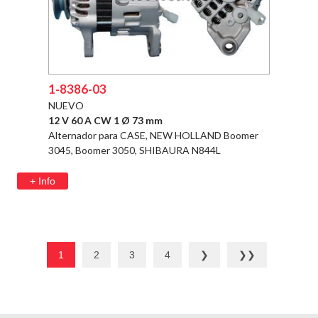
1-8386-03
NUEVO
12 V 60 A CW 1 Ø 73 mm
Alternador para CASE, NEW HOLLAND Boomer
3045, Boomer 3050, SHIBAURA N844L
+ Info
1
2
3
4
❯
❯❯