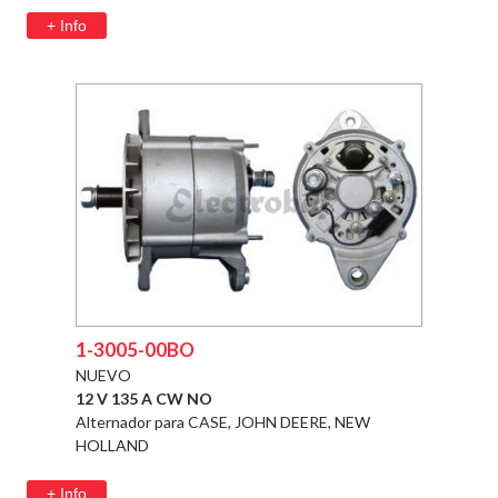
+ Info
1-3005-00BO
NUEVO
12 V 135 A CW NO
Alternador para CASE, JOHN DEERE, NEW
HOLLAND
+ Info