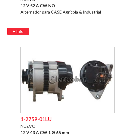
12 V 52 A CW NO
Alternador para CASE Agrícola & Industrial
+ Info
1-2759-01LU
NUEVO
12 V 43 A CW 1 Ø 65 mm