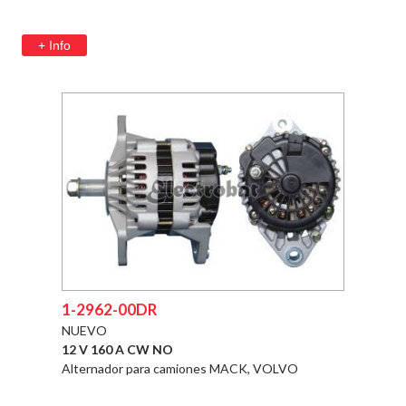
+ Info
1-2962-00DR
NUEVO
12 V 160 A CW NO
Alternador para camiones MACK, VOLVO