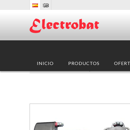
INICIO
PRODUCTOS
OFERT
INICIO
/ PRODUCTOS /
ARRANQUE
/
BOSCH
/
FKB
/
2