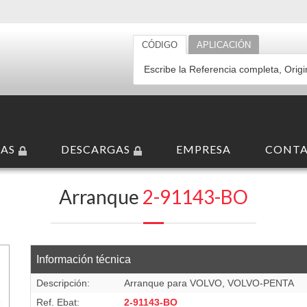
CÓDIGO
APLICACIÓN
AS
DESCARGAS
EMPRESA
CONT
4 V
/
CW
Arranque
2-91143-BO
Información técnica
Descripción:
Arranque para VOLVO, VOLVO-PENTA
Ref. Ebat:
2-91143-BO