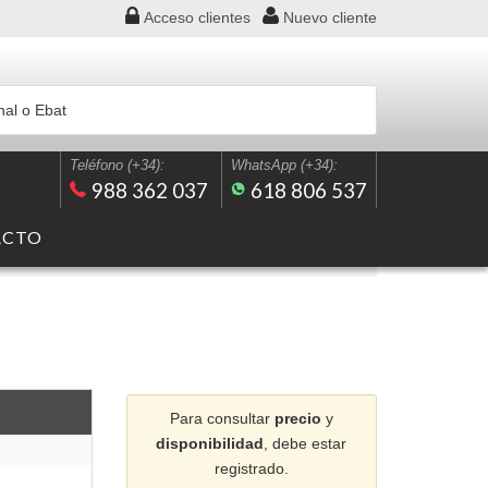
Acceso
clientes
Nuevo
cliente
Teléfono (+34):
WhatsApp (+34):
988 362 037
618 806 537
ACTO
Para consultar
precio
y
disponibilidad
, debe estar
registrado.