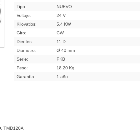
Tipo:
NUEVO
Voltaje:
24 V
Kilovatios:
5.4 KW
Giro:
CW
Dientes:
11 D
Diametro:
Ø 40 mm
Serie:
FKB
Peso:
18.20 Kg
Garantía:
1 año
0, TMD120A