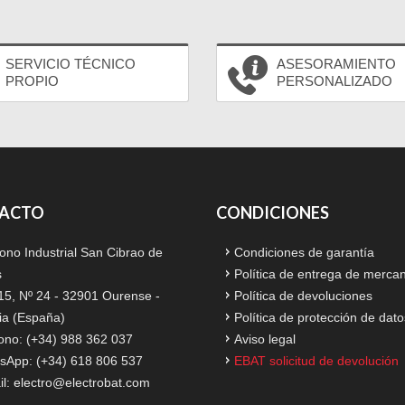
SERVICIO TÉCNICO
ASESORAMIENTO
PROPIO
PERSONALIZADO
ACTO
CONDICIONES
ono Industrial San Cibrao de
Condiciones de garantía
s
Política de entrega de merca
15, Nº 24 - 32901 Ourense -
Política de devoluciones
ia (España)
Política de protección de dato
ono: (+34) 988 362 037
Aviso legal
sApp: (+34) 618 806 537
EBAT solicitud de devolución
il:
electro@electrobat.com